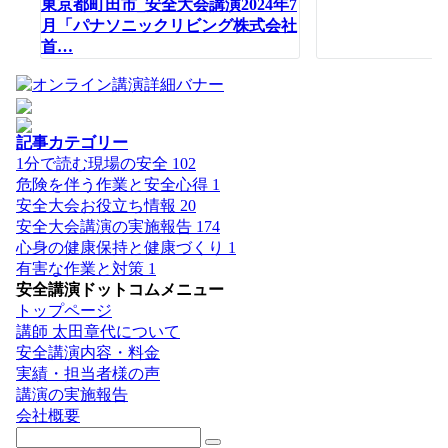
東京都町田市_安全大会講演2024年7
月「パナソニックリビング株式会社
首…
記事カテゴリー
1分で読む現場の安全
102
危険を伴う作業と安全心得
1
安全大会お役立ち情報
20
安全大会講演の実施報告
174
心身の健康保持と健康づくり
1
有害な作業と対策
1
安全講演ドットコムメニュー
トップページ
講師 太田章代について
安全講演内容・料金
実績・担当者様の声
講演の実施報告
会社概要