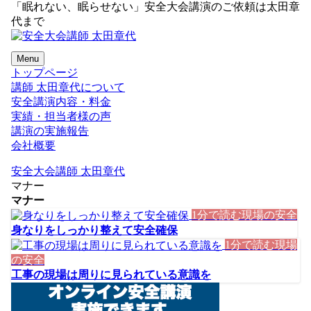
「眠れない、眠らせない」安全大会講演のご依頼は太田章
代まで
Menu
トップページ
講師 太田章代について
安全講演内容・料金
実績・担当者様の声
講演の実施報告
会社概要
安全大会講師 太田章代
マナー
マナー
1分で読む現場の安全
身なりをしっかり整えて安全確保
1分で読む現場
の安全
工事の現場は周りに見られている意識を