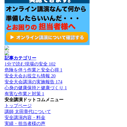
記事カテゴリー
1分で読む現場の安全
102
危険を伴う作業と安全心得
1
安全大会お役立ち情報
20
安全大会講演の実施報告
174
心身の健康保持と健康づくり
1
有害な作業と対策
1
安全講演ドットコムメニュー
トップページ
講師 太田章代について
安全講演内容・料金
実績・担当者様の声