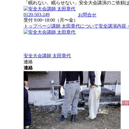
「眠れない、眠らせない」安全大会講演のご依頼
0120-503-249
お問合せ
受付 9:00~18:00（月〜金）
トップページ
講師 太田章代について
安全講演内容
安全大会講師 太田章代
連絡
連絡
1