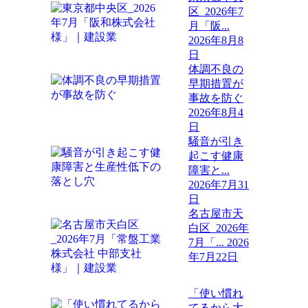
区_2026年7
月「阪...
2026年8月8
日
体調不良の
早期措置が
事故を防ぐ
2026年8月4
日
騒音が引き
起こす健康
障害と...
2026年7月31
日
名古屋市天
白区_2026年
7月「...
2026
年7月22日
「使い慣れ
てるから大