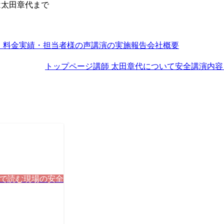
は太田章代まで
・料金
実績・担当者様の声
講演の実施報告
会社概要
トップページ
講師 太田章代について
安全講演内容
分で読む現場の安全