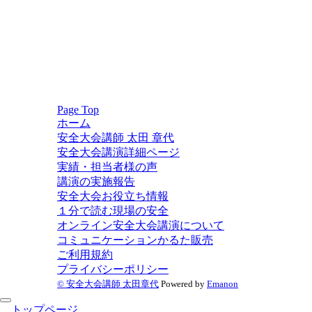
Page Top
ホーム
安全大会講師 太田 章代
安全大会講演詳細ページ
実績・担当者様の声
講演の実施報告
安全大会お役立ち情報
１分で読む現場の安全
オンライン安全大会講演について
コミュニケーションかるた販売
ご利用規約
プライバシーポリシー
© 安全大会講師 太田章代
Powered by
Emanon
トップページ