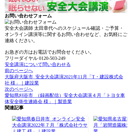
お問い合わせフォーム
安全大会講師 太田章代へのスケジュール確認・ご予算・
オンライン講演等に関するお問い合わせなど、お気軽にご
連絡ください。
お急ぎの方はお電話でお問合せください。
フリーダイヤル 0120-503-249
安全講演について問い合わせる
投
前のページへ
稿
大阪府大阪市_安全大会講演2021年11月「T・建設株式会
ナ
社 様」｜建設業
ビ
次のページへ
ゲ
愛知県刈谷市_（録画配信）安全大会講演４月「トヨタ車
ー
体安全衛生連絡会 様」｜製造業
シ
関連記事
ョ
ン