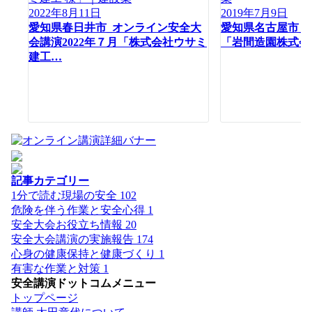
2022年8月11日
2019年7月9日
愛知県春日井市_オンライン安全大
愛知県名古屋市_
会講演2022年７月「株式会社ウサミ
「岩間造園株式会
建工…
記事カテゴリー
1分で読む現場の安全
102
危険を伴う作業と安全心得
1
安全大会お役立ち情報
20
安全大会講演の実施報告
174
心身の健康保持と健康づくり
1
有害な作業と対策
1
安全講演ドットコムメニュー
トップページ