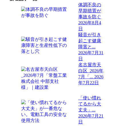
体調不良の
早期措置が
事故を防ぐ
2026年8月4
日
騒音が引き
起こす健康
障害と...
2026年7月31
日
名古屋市天
白区_2026年
7月「...
2026
年7月22日
「使い慣れ
てるから大
丈夫」...
2026年7月21
日