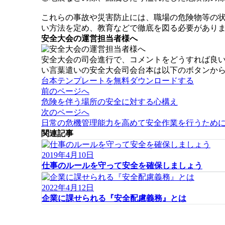
これらの事故や災害防止には、職場の危険物等の
い方法を定め、教育などで徹底を図る必要があり
安全大会の運営担当者様へ
安全大会の司会進行で、コメントをどうすれば良
い言葉遣いの安全大会司会台本は以下のボタンか
台本テンプレートを無料ダウンロードする
投
前のページへ
稿
危険を伴う場所の安全に対する心構え
ナ
次のページへ
ビ
日常の危機管理能力を高めて安全作業を行うため
ゲ
関連記事
ー
シ
2019年4月10日
ョ
仕事のルールを守って安全を確保しましょう
ン
2022年4月12日
企業に課せられる『安全配慮義務』とは