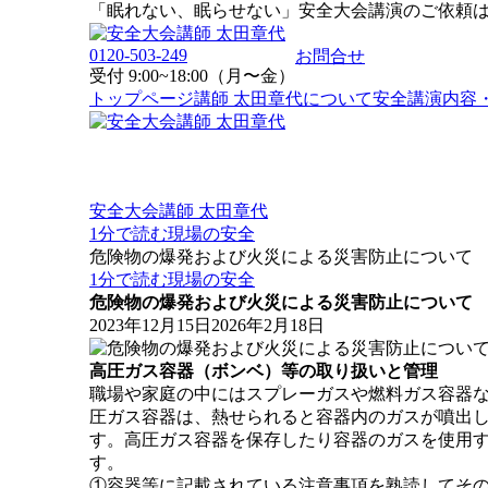
「眠れない、眠らせない」安全大会講演のご依頼
0120-503-249
お問合せ
受付 9:00~18:00（月〜金）
トップページ
講師 太田章代について
安全講演内容
安全大会講師 太田章代
1分で読む現場の安全
危険物の爆発および火災による災害防止について
1分で読む現場の安全
危険物の爆発および火災による災害防止について
2023年12月15日
2026年2月18日
高圧ガス容器（ボンベ）等の取り扱いと管理
職場や家庭の中にはスプレーガスや燃料ガス容器
圧ガス容器は、熱せられると容器内のガスが噴出
す。高圧ガス容器を保存したり容器のガスを使用
す。
①容器等に記載されている注意事項を熟読してそ