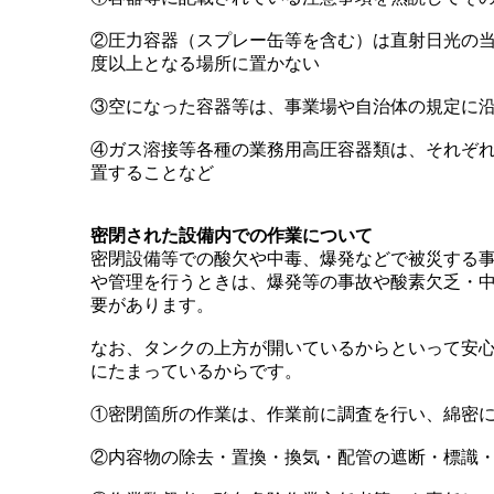
②圧力容器（スプレー缶等を含む）は直射日光の
度以上となる場所に置かない
③空になった容器等は、事業場や自治体の規定に
④ガス溶接等各種の業務用高圧容器類は、それぞ
置することなど
密閉された設備内での作業について
密閉設備等での酸欠や中毒、爆発などで被災する
や管理を行うときは、爆発等の事故や酸素欠乏・
要があります。
なお、タンクの上方が開いているからといって安
にたまっているからです。
①密閉箇所の作業は、作業前に調査を行い、綿密
②内容物の除去・置換・換気・配管の遮断・標識