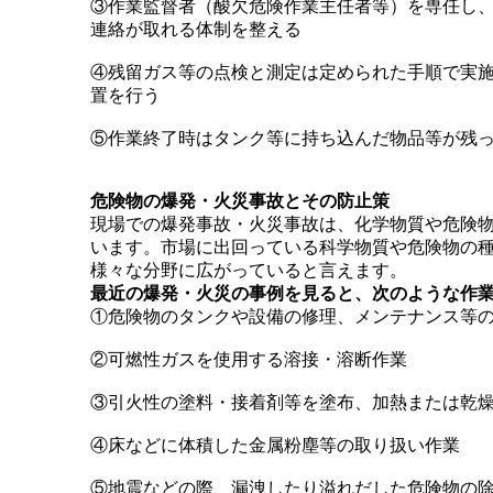
③作業監督者（酸欠危険作業主任者等）を専任し
連絡が取れる体制を整える
④残留ガス等の点検と測定は定められた手順で実
置を行う
⑤作業終了時はタンク等に持ち込んだ物品等が残
危険物の爆発・火災事故とその防止策
現場での爆発事故・火災事故は、化学物質や危険
います。市場に出回っている科学物質や危険物の
様々な分野に広がっていると言えます。
最近の爆発・火災の事例を見ると、次のような作
①危険物のタンクや設備の修理、メンテナンス等
②可燃性ガスを使用する溶接・溶断作業
③引火性の塗料・接着剤等を塗布、加熱または乾
④床などに体積した金属粉塵等の取り扱い作業
⑤地震などの際、漏洩したり溢れだした危険物の